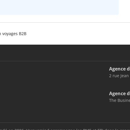
n voyages B2B
Agence d
2 rue Jean
Agence d
The Busine