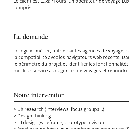
Le client est LuxairTours, un opérateur de voyage L
compris.
La demande
Le logiciel métier, utilisé par les agences de voyage,
la compatibilité avec les navigateurs web récents. Da
le périmètre du projet et identifier les fonctionnalité
meilleur service aux agences de voyages et répondre 
Notre intervention
> UX research (interviews, focus groups…)
> Design thinking
> UI design (wireframe, prototype Invision)
> Amélioration itérative et continue des maquettes 