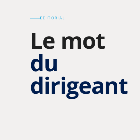
EDITORIAL
Le mot
du
dirigeant