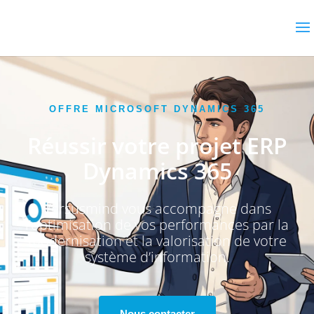
OFFRE MICROSOFT DYNAMICS 365
Réussir votre projet ERP
Dynamics 365
Versusmind vous accompagne dans
l’optimisation de vos performances par la
modernisation et la valorisation de votre
système d’information.
Nous contacter