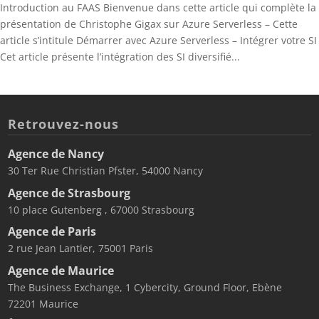
Introduction au FAAS Bienvenue dans cette article qui complète la
présentation de Christophe Gigax sur Azure Serverless – Cette
article s’intitule Démarrer avec Azure Serverless – Intégrer votre SI
Cet article présente l’intégration des SI diversifié...
Retrouvez-nous
Agence de Nancy
30 Ter Rue Christian Pfster, 54000 Nancy
Agence de Strasbourg
10 place Gutenberg , 67000 Strasbourg
Agence de Paris
2 rue Jean Lantier, 75001 Paris
Agence de Maurice
The Business Exchange, 1 Cybercity, Ground Floor, Ebène
72201 Maurice